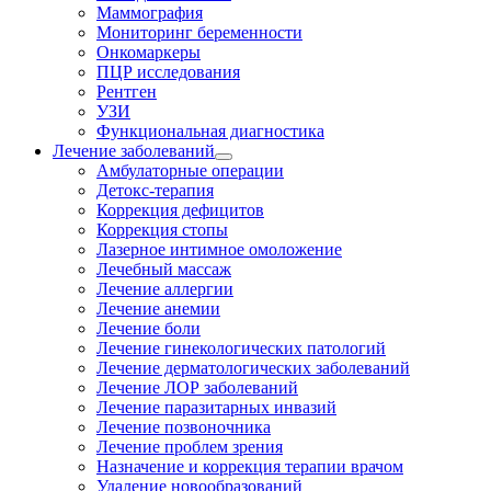
Маммография
Мониторинг беременности
Онкомаркеры
ПЦР исследования
Рентген
УЗИ
Функциональная диагностика
Лечение заболеваний
Амбулаторные операции
Детокс-терапия
Коррекция дефицитов
Коррекция стопы
Лазерное интимное омоложение
Лечебный массаж
Лечение аллергии
Лечение анемии
Лечение боли
Лечение гинекологических патологий
Лечение дерматологических заболеваний
Лечение ЛОР заболеваний
Лечение паразитарных инвазий
Лечение позвоночника
Лечение проблем зрения
Назначение и коррекция терапии врачом
Удаление новообразований