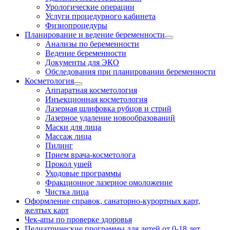
Урологические операции
Услуги процедурного кабинета
Физиопроцедуры
Планирование и ведение беременности
Анализы по беременности
Ведение беременности
Документы для ЭКО
Обследования при планировании беременности
Косметология
Аппаратная косметология
Инъекционная косметология
Лазерная шлифовка рубцов и стрий
Лазерное удаление новообразований
Маски для лица
Массаж лица
Пилинг
Прием врача-косметолога
Прокол ушей
Уходовые программы
Фракционное лазерное омоложение
Чистка лица
Оформление справок, санаторно-курортных карт,
желтых карт
Чек-апы по проверке здоровья
Педиатрические программы для детей от 0-18 лет